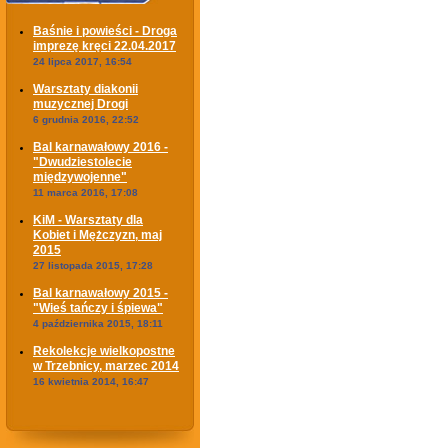
Baśnie i powieści - Droga
imprezę kręci 22.04.2017
24 lipca 2017, 16:54
Warsztaty diakonii
muzycznej Drogi
6 grudnia 2016, 22:52
Bal karnawałowy 2016 -
"Dwudziestolecie
międzywojenne"
11 marca 2016, 17:08
KiM - Warsztaty dla
Kobiet i Mężczyzn, maj
2015
27 listopada 2015, 17:28
Bal karnawałowy 2015 -
"Wieś tańczy i śpiewa"
4 października 2015, 18:11
Rekolekcje wielkopostne
w Trzebnicy, marzec 2014
16 kwietnia 2014, 16:47