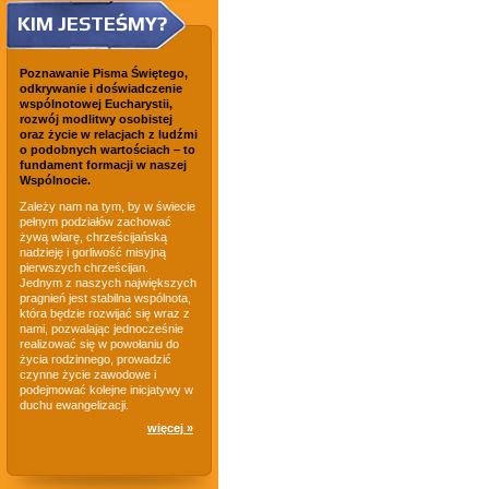
KIM JESTEŚMY?
Poznawanie Pisma Świętego,
odkrywanie i doświadczenie
wspólnotowej Eucharystii,
rozwój modlitwy osobistej
oraz życie w relacjach z ludźmi
o podobnych wartościach – to
fundament formacji w naszej
Wspólnocie.
Zależy nam na tym, by w świecie
pełnym podziałów zachować
żywą wiarę, chrześcijańską
nadzieję i gorliwość misyjną
pierwszych chrześcijan.
Jednym z naszych największych
pragnień jest stabilna wspólnota,
która będzie rozwijać się wraz z
nami, pozwalając jednocześnie
realizować się w powołaniu do
życia rodzinnego, prowadzić
czynne życie zawodowe i
podejmować kolejne inicjatywy w
duchu ewangelizacji.
więcej »