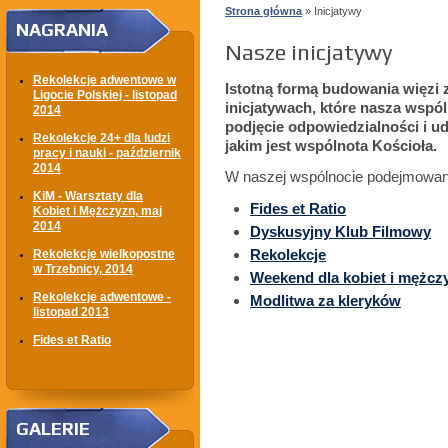
Strona główna
» Inicjatywy
NAGRANIA
Nasze inicjatywy
Rekolekcje adwentowe w
Istotną formą budowania więzi z
Ligocie Polskiej - listopad
inicjatywach, które nasza wspó
2014
podjęcie odpowiedzialności i ud
Rekolekcje 24+ dla ludzi
jakim jest wspólnota Kościoła.
pracy i nauki - październik
2014
W naszej wspólnocie podejmowane
KiM - Warsztaty dla
Fides et Ratio
Kobiet i Mężczyzn, maj
2014
Dyskusyjny Klub Filmowy
Rekolekcje
Rekolekcje wielkopostne
w Trzebnicy, 2014
Weekend dla kobiet i mężcz
Rekolekcje adwentowe -
Modlitwa za kleryków
listopad 2013
Fides et Ratio
GALERIE