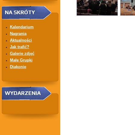
NA SKRÓTY
Kalendarium
Nagrania
Aktualności
Jak trafić?
Galerie zdjęć
Małe Grupki
Diakonie
WYDARZENIA