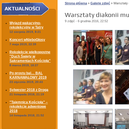
Strona główna
»
Galerie zdjęć
» Warsztaty 
AKTUALNOŚCI
Warsztaty diakonii mu
9 zdjęć - 6 grudnia 2016, 22:52
Wyjazd wakacyjno-
rekolekcyjny w Tatry
12 sierpnia 2019, 8:21
Koncert wNieboGłosy
7 maja 2019, 22:39
Rekolekcje wielkopostne
"Duch Święty w
Sakramentach Kościoła"
8 marca 2019, 18:27
Po prostu bal… BAL
KARNAWAŁOWY 2019
23 stycznia 2019, 20:43
Sylwester 2018 z Drogą
21 listopada 2018, 21:19
"Tajemnica Kościoła" –
rekolekcje adwentowe
2018
14 listopada 2018, 21:52