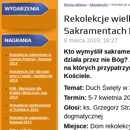
Strona główna
»
Aktualności
» Rekolekcje w
WYDARZENIA
Rekolekcje wie
Sakramentach 
NAGRANIA
8 marca 2019, 18:27
Kto wymyślił sakramen
Rekolekcje adwentowe w
działa przez nie Bóg?
Ligocie Polskiej - listopad
2014
na których przypatrzy
Rekolekcje 24+ dla ludzi
Kościele.
pracy i nauki - październik
2014
Temat:
Duch Święty w 
KiM - Warsztaty dla
Kobiet i Mężczyzn, maj
Termin:
5-7 kwietnia 2
2014
Rekolekcje wielkopostne
Głosi:
ks. Grzegorz Strz
w Trzebnicy, 2014
dogmatycznej
Rekolekcje adwentowe -
listopad 2013
Miejsce:
Dom rekolekcy