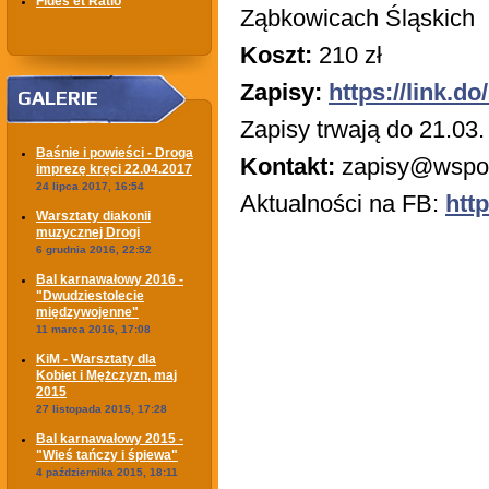
Fides et Ratio
Ząbkowicach Śląskich
Koszt:
210 zł
Zapisy:
https://link.d
GALERIE
Zapisy trwają do 21.03
Baśnie i powieści - Droga
Kontakt:
zapisy@wspol
imprezę kręci 22.04.2017
24 lipca 2017, 16:54
Aktualności na FB:
htt
Warsztaty diakonii
muzycznej Drogi
6 grudnia 2016, 22:52
Bal karnawałowy 2016 -
"Dwudziestolecie
międzywojenne"
11 marca 2016, 17:08
KiM - Warsztaty dla
Kobiet i Mężczyzn, maj
2015
27 listopada 2015, 17:28
Bal karnawałowy 2015 -
"Wieś tańczy i śpiewa"
4 października 2015, 18:11