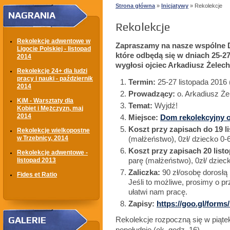
Strona główna
»
Inicjatywy
» Rekolekcje
NAGRANIA
Rekolekcje
Rekolekcje adwentowe w
Zapraszamy na nasze wspólne
Ligocie Polskiej - listopad
które odbędą się w dniach 25-27
2014
wygłosi ojciec Arkadiusz Żele
Rekolekcje 24+ dla ludzi
pracy i nauki - październik
Termin:
25-27 listopada 201
2014
Prowadzący:
o. Arkadiusz Ż
KiM - Warsztaty dla
Temat:
Wyjdź!
Kobiet i Mężczyzn, maj
2014
Miejsce:
Dom rekolekcyjny 
Koszt przy zapisach do 19 l
Rekolekcje wielkopostne
w Trzebnicy, 2014
(małżeństwo), 0zł/ dziecko 0-6
Koszt przy zapisach 20 listo
Rekolekcje adwentowe -
parę (małżeństwo), 0zł/ dzieck
listopad 2013
Zaliczka:
90 zł/osobę dorosłą
Fides et Ratio
Jeśli to możliwe, prosimy o pr
ułatwi nam pracę.
Zapisy:
https://goo.gl/for
GALERIE
Rekolekcje rozpoczną się w piąte
popołudnie (ok. godz. 16).