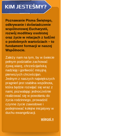
KIM JESTEŚMY?
Poznawanie Pisma Świętego,
odkrywanie i doświadczenie
wspólnotowej Eucharystii,
rozwój modlitwy osobistej
oraz życie w relacjach z ludźmi
o podobnych wartościach – to
fundament formacji w naszej
Wspólnocie.
Zależy nam na tym, by w świecie
pełnym podziałów zachować
żywą wiarę, chrześcijańską
nadzieję i gorliwość misyjną
pierwszych chrześcijan.
Jednym z naszych największych
pragnień jest stabilna wspólnota,
która będzie rozwijać się wraz z
nami, pozwalając jednocześnie
realizować się w powołaniu do
życia rodzinnego, prowadzić
czynne życie zawodowe i
podejmować kolejne inicjatywy w
duchu ewangelizacji.
więcej »