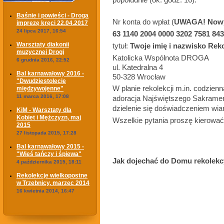
Baśnie i powieści - Droga
Nr konta do wpłat (
UWAGA! Now
imprezę kręci 22.04.2017
24 lipca 2017, 16:54
63 1140 2004 0000 3202 7581 84
Warsztaty diakonii
tytuł:
Twoje imię i nazwisko Rek
muzycznej Drogi
Katolicka Wspólnota DROGA
6 grudnia 2016, 22:52
ul. Katedralna 4
Bal karnawałowy 2016 -
50-328 Wrocław
"Dwudziestolecie
W planie rekolekcji m.in. codzien
międzywojenne"
11 marca 2016, 17:08
adoracja Najświętszego Sakrament
dzielenie się doświadczeniem wiar
KiM - Warsztaty dla
Kobiet i Mężczyzn, maj
Wszelkie pytania proszę kierować
2015
27 listopada 2015, 17:28
Bal karnawałowy 2015 -
"Wieś tańczy i śpiewa"
Jak dojechać do Domu rekolek
4 października 2015, 18:11
Rekolekcje wielkopostne
w Trzebnicy, marzec 2014
16 kwietnia 2014, 16:47