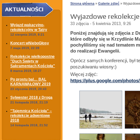
Strona główna
»
Galerie zdjęć
» Wyjazdowe 
AKTUALNOŚCI
Wyjazdowe rekolekcje
33 zdjęcia - 5 kwietnia 2013, 9:26
Wyjazd wakacyjno-
rekolekcyjny w Tatry
Poniżej znajdują się zdjęcia z
12 sierpnia 2019, 8:21
które odbyły się w Krzydlinie M
Koncert wNieboGłosy
pochyliliśmy się nad tematem m
7 maja 2019, 22:39
do realizacji Ewangelii.
Rekolekcje wielkopostne
Oprócz samych konferencji, był t
"Duch Święty w
Sakramentach Kościoła"
poszukiwaniu wiosny:)
8 marca 2019, 18:27
Więcej zdjęć:
Po prostu bal… BAL
https://plus.google.com/photo
KARNAWAŁOWY 2019
23 stycznia 2019, 20:43
Sylwester 2018 z Drogą
21 listopada 2018, 21:19
"Tajemnica Kościoła" –
rekolekcje adwentowe
2018
14 listopada 2018, 21:52