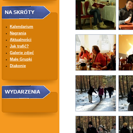
NA SKRÓTY
Kalendarium
Nagrania
Aktualności
Jak trafić?
Galerie zdjęć
Małe Grupki
Diakonie
WYDARZENIA